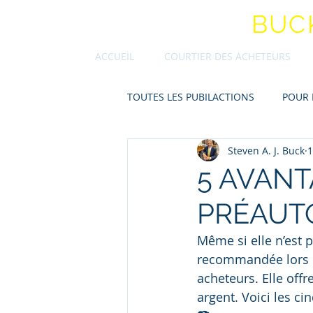
STEVEN A.J.
BUC
ACCUEIL
COURTIER DES ACHETEURS
TOUTES LES PUBILACTIONS
POUR 
Steven A. J. Buck
1
5 AVANT
PRÉAUT
Même si elle n’est p
recommandée lors de
acheteurs. Elle off
argent. Voici les ci