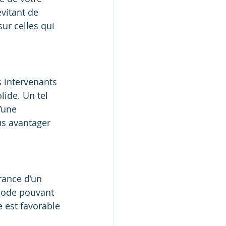
vitant de 
ur celles qui 
 intervenants 
lide. Un tel 
’une 
us avantager 
rance d’un 
riode pouvant 
 est favorable 