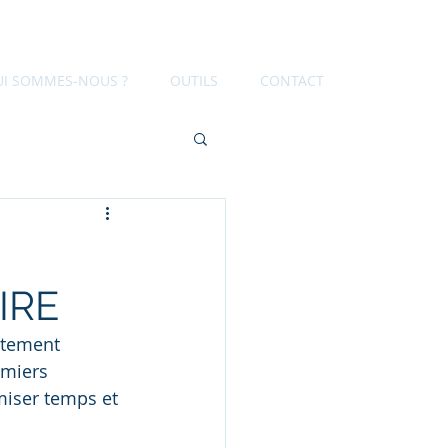
UI SOMMES-NOUS ?
OUTILS
CONTACT
IRE
rtement 
emiers 
miser temps et 