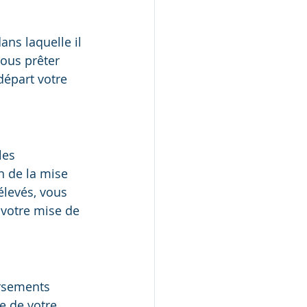
ans laquelle il 
ous prêter 
départ votre 
les 
 de la mise 
élevés, vous 
 votre mise de 
rsements 
e de votre 