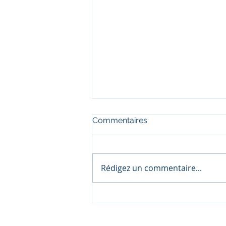
Commentaires
Rédigez un commentaire...
Découvrir le site web
lecourtierdesacheteurs.com