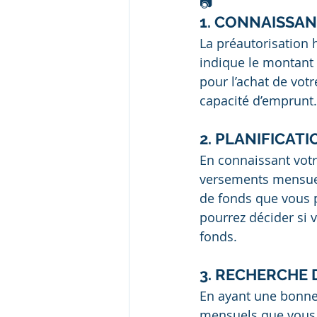
📷
1. CONNAISSAN
La préautorisation h
indique le montant 
pour l’achat de vot
capacité d’emprunt.
2. PLANIFICAT
En connaissant votr
versements mensuel
de fonds que vous p
pourrez décider si 
fonds.
3. RECHERCHE 
En ayant une bonne
mensuels que vous d