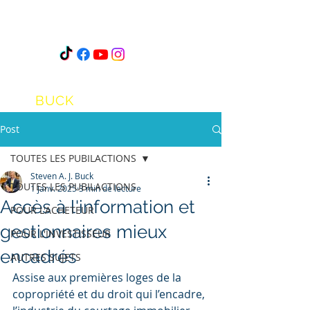
STEVEN
A.J.
BUCK
Post
TOUTES LES PUBILACTIONS
Steven A. J. Buck
TOUTES LES PUBILACTIONS
1 janv. 2025
3 min de lecture
Accès à l'information et
POUR L'ACHETEUR
gestionnaires mieux
POUR L'INVESTISSEUR
encadrés
AUTRES SUJETS
Assise aux premières loges de la 
copropriété et du droit qui l’encadre, 