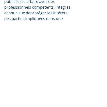
public fasse affaire avec des 
professionnels compétents, intègres 
et soucieux deprotéger les intérêts 
des parties impliquées dans une 
transaction immobilière ou 
hypothécaire.
Sans prétendre qu’elle est l’unique 
responsable des problèmes vécus 
en copropriété, l’absence 
d’encadrement des gestionnaires de 
copropriété participe, néanmoins, 
au maintien d’importantes lacunes 
qui y sont parfois constatées, par 
exemple les fonds de prévoyance 
insuffisants, voire inexistants. Bien 
évidemment, toutes les copropriétés 
ne sont pas affectées par une 
mauvaise gouvernance, mais il n’en 