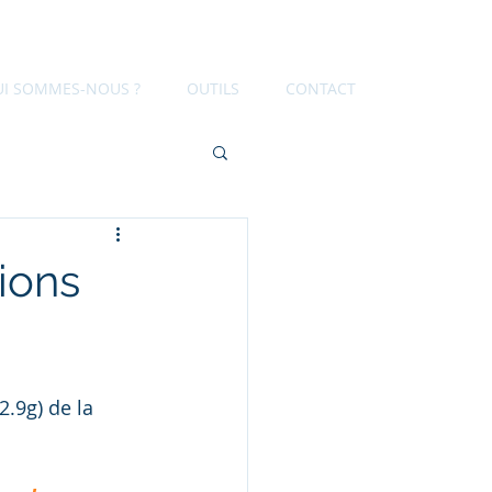
UI SOMMES-NOUS ?
OUTILS
CONTACT
tions
.9g) de la 