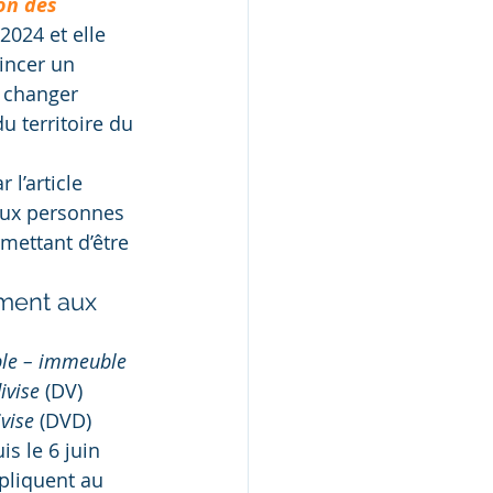
on des 
2024 et elle 
incer un 
n changer 
u territoire du 
l’article 
 aux personnes 
mettant d’être 
ment aux 
ble – immeuble 
ivise
 (DV) 
vise
 (DVD) 
s le 6 juin 
ppliquent au 