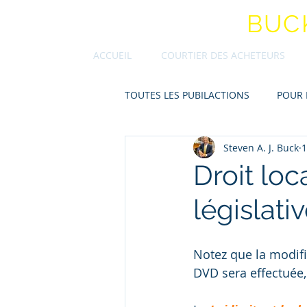
STEVEN A.J.
BUC
ACCUEIL
COURTIER DES ACHETEURS
TOUTES LES PUBILACTIONS
POUR 
Steven A. J. Buck
1
Droit loc
législati
Notez que la modific
DVD sera effectuée,