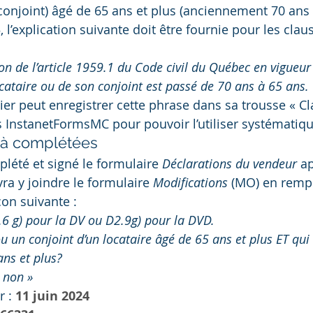
 conjoint) âgé de 65 ans et plus (anciennement 70 ans 
 l’explication suivante doit être fournie pour les clau
on de l’article 1959.1 du Code civil du Québec en vigueur 
ocataire ou de son conjoint est passé de 70 ans à 65 ans.
ier peut enregistrer cette phrase dans sa trousse « Cl
s InstanetFormsMC pour pouvoir l’utiliser systématiq
jà complétées
lété et signé le formulaire 
Déclarations du vendeur 
ap
vra y joindre le formulaire 
Modifications 
(MO) en rempl
çon suivante :
.6 g) pour la DV ou D2.9g) pour la DVD.
 ou un conjoint d’un locataire âgé de 65 ans et plus ET qui
ns et plus?
 non »
r :
11 juin 2024