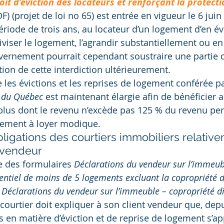
roit d’éviction des locateurs et renforçant la protecti
DF) (projet de loi no 65) est entrée en vigueur le 6 juin 
ériode de trois ans, au locateur d’un logement d’en év
iviser le logement, l’agrandir substantiellement ou e
ouvernement pourrait cependant soustraire une partie d
tion de cette interdiction ultérieurement.
 les évictions et les reprises de logement conférée par 
l du Québec
 est maintenant élargie afin de bénéficier
plus dont le revenu n’excède pas 125 % du revenu per
gement à loyer modique.
igations des courtiers immobiliers relative
 vendeur
 des formulaires 
Déclarations du vendeur sur l’immeu
entiel de moins de 5 logements excluant la copropriété d
 
Déclarations du vendeur sur l’immeuble – copropriété di
 courtier doit expliquer à son client vendeur que, depui
ns en matière d’éviction et de reprise de logement s’a