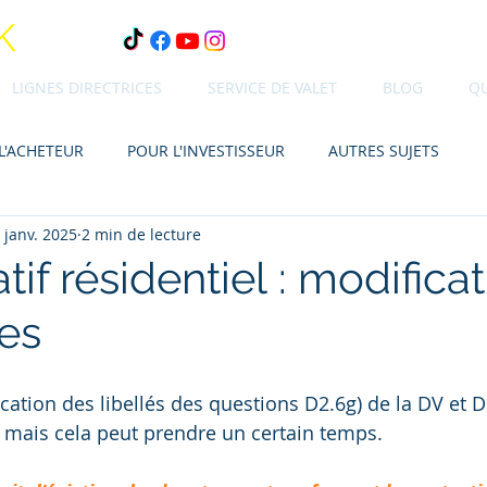
K
LIGNES DIRECTRICES
SERVICE DE VALET
BLOG
Q
L'ACHETEUR
POUR L'INVESTISSEUR
AUTRES SUJETS
 janv. 2025
2 min de lecture
atif résidentiel : modifica
ves
ation des libellés des questions D2.6g) de la DV et D2
 mais cela peut prendre un certain temps.  