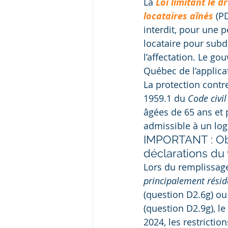
La 
Loi limitant le d
locataires aînés
 (P
interdit, pour une p
locataire pour subd
l’affectation. Le g
Québec de l’applica
La protection contre
1959.1 du 
Code civi
âgées de 65 ans et 
admissible à un lo
IMPORTANT : Obl
déclarations du
Lors du remplissage
principalement résid
(question D2.6g) ou
(question D2.9g), le
2024, les restrictio