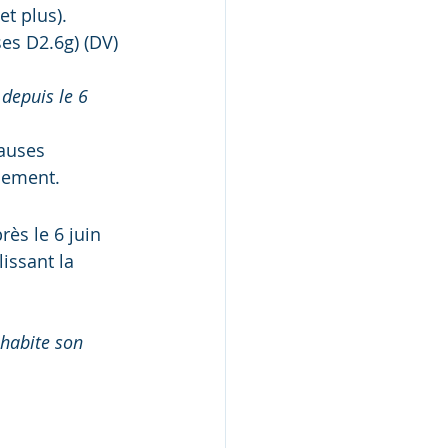
et plus).
ses D2.6g) (DV) 
depuis le 6 
auses 
uement.
rès le 6 juin 
issant la 
 habite son 