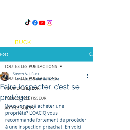
STEVEN
A.J.
BUCK
Post
TOUTES LES PUBILACTIONS
Steven A. J. Buck
TOUTES LES PUBILACTIONS
1 janv. 2025
5 min de lecture
Faire inspecter, c’est se
POUR L'ACHETEUR
protéger
POUR L'INVESTISSEUR
Vous songez à acheter une 
AUTRES SUJETS
propriété? L’OACIQ vous 
recommande fortement de procéder 
à une inspection préachat. En voici 