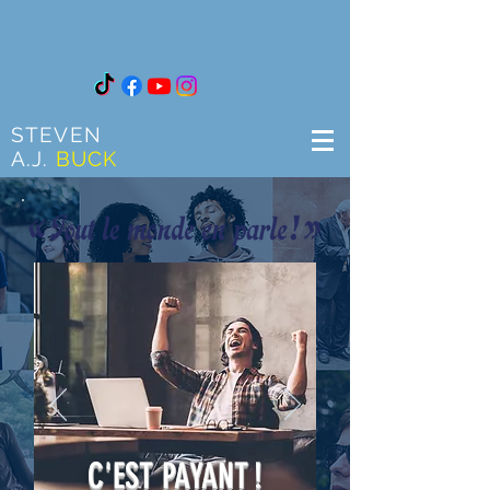
STEVEN
A.J.
BUCK
C'EST PAYANT
!