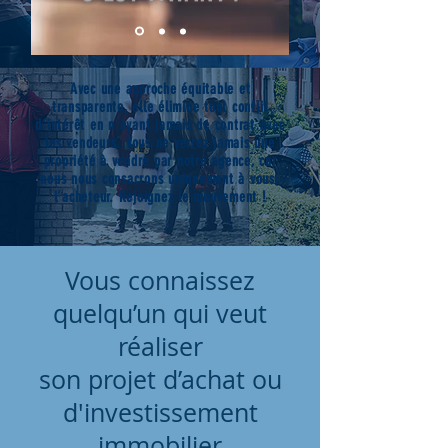
Avec une approche équitable et
transparente, elle élimine tout conflit
d’intérêt en n’ayant jamais de contrat avec
les vendeurs. Vous ne verrez jamais une
propriété à vendre par notre agence, car
nous nous consacrons uniquement à vous,
l’acheteur. Rejoignez le mouvement !
Vous connaissez
quelqu’un qui veut
réaliser
son projet d’achat ou
d'investissement
immobilier