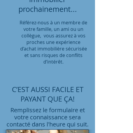
prochainement...
Référez-nous à un membre de
votre famille, un ami ou un
collègue, vous assurez à vos
proches une expérience
d’achat immobilière sécurisée
et sans risques de conflits
d’intérêt.
C’EST AUSSI FACILE ET
PAYANT QUE ÇA!
Remplissez le formulaire et
votre connaissance sera
contacté dans l'heure qui suit.