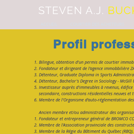
STEVEN A.J.
BUC
ACCUEIL
COURTIER DES ACHETEURS
Profil profes
Bilingue, obtention d'un permis de courtier immobil
Fondateur et dirigeant de l'agence immobbilière Z
Détenteur, Graduate Diploma in Sports Administrat
Détenteur, Bachelor's Degree in Sociology - McGill U
Investisseur auprès d'immeubles à revenus, édifice
secondaire, constructions résidentielles neuves et t
Membre de l'Organisme d'auto-réglementation des 
Ancien membre et/ou administrateur des organisat
Fondateur et entrepreneur général de BR
OMCO CO
Membre de l'Association provinciale des construct
Membre de la Régie du Bâtiment du Québec (RBQ).