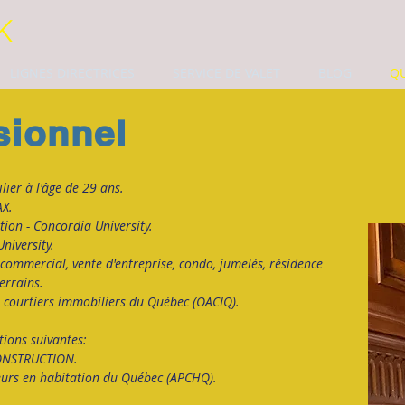
K
LIGNES DIRECTRICES
SERVICE DE VALET
BLOG
Q
sionnel
ier à l'âge de 29 ans.
AX.
ion - Concordia University.
niversity.
 commercial, vente d'entreprise, condo, jumelés,
résidence
errains.
courtiers immobiliers du Québec (OACIQ).
ions suivantes:
NSTRUCTION.
eurs en habitation du Québec (APCHQ).