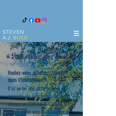
STEVEN
A.J.
BUCK
Voulez-vous acheter - investir
dans l'immobilier ?
D’ici au 1er mai 2021, achetez une
propriété par mon entremise et
obtenez un CERTIFICAT-CADEAU
« Parti visiter avec Buck ! » chez le