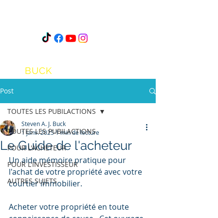
STEVEN
A.J.
BUCK
Post
TOUTES LES PUBILACTIONS
Steven A. J. Buck
TOUTES LES PUBILACTIONS
1 janv. 2025
1 min de lecture
Le Guide de l'acheteur
POUR L'ACHETEUR
Un aide mémoire pratique pour 
POUR L'INVESTISSEUR
l'achat de votre propriété avec votre 
AUTRES SUJETS
courtier immobilier.
Acheter votre propriété en toute 