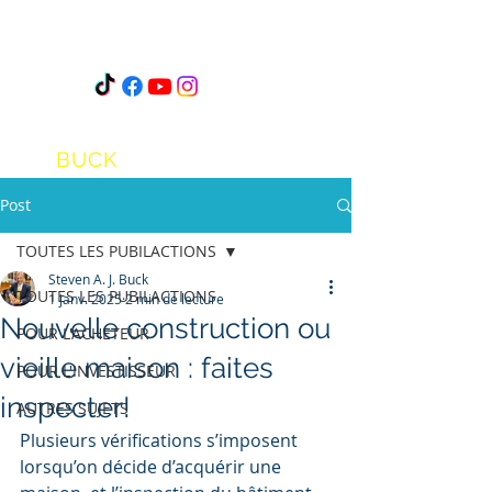
STEVEN
A.J.
BUCK
Post
TOUTES LES PUBILACTIONS
Steven A. J. Buck
TOUTES LES PUBILACTIONS
1 janv. 2025
2 min de lecture
Nouvelle construction ou
POUR L'ACHETEUR
vieille maison : faites
POUR L'INVESTISSEUR
inspecter!
AUTRES SUJETS
Plusieurs vérifications s’imposent 
lorsqu’on décide d’acquérir une 